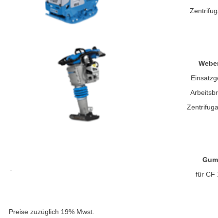
Zentrifug
Weber
Einsatzg
Arbeitsb
Zentrifuga
Gum
für CF
Preise zuzüglich 19% Mwst.