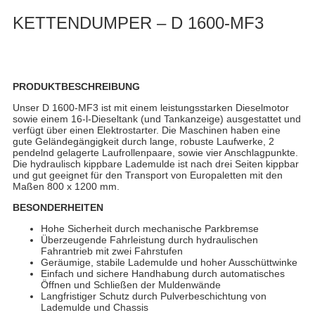
KETTENDUMPER – D 1600-MF3
PRODUKTBESCHREIBUNG
Unser D 1600-MF3 ist mit einem leistungsstarken Dieselmotor
sowie einem 16-l-Dieseltank (und Tankanzeige) ausgestattet und
verfügt über einen Elektrostarter. Die Maschinen haben eine
gute Geländegängigkeit durch lange, robuste Laufwerke, 2
pendelnd gelagerte Laufrollenpaare, sowie vier Anschlagpunkte.
Die hydraulisch kippbare Lademulde ist nach drei Seiten kippbar
und gut geeignet für den Transport von Europaletten mit den
Maßen 800 x 1200 mm.
BESONDERHEITEN
Hohe Sicherheit durch mechanische Parkbremse
Überzeugende Fahrleistung durch hydraulischen
Fahrantrieb mit zwei Fahrstufen
Geräumige, stabile Lademulde und hoher Ausschüttwinke
Einfach und sichere Handhabung durch automatisches
Öffnen und Schließen der Muldenwände
Langfristiger Schutz durch Pulverbeschichtung von
Lademulde und Chassis