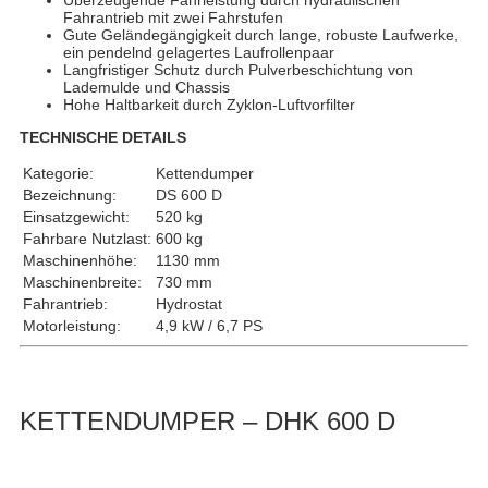
Überzeugende Fahrleistung durch hydraulischen
Fahrantrieb mit zwei Fahrstufen
Gute Geländegängigkeit durch lange, robuste Laufwerke,
ein pendelnd gelagertes Laufrollenpaar
Langfristiger Schutz durch Pulverbeschichtung von
Lademulde und Chassis
Hohe Haltbarkeit durch Zyklon-Luftvorfilter
TECHNISCHE DETAILS
Kategorie:
Kettendumper
Bezeichnung:
DS 600 D
Einsatzgewicht:
520 kg
Fahrbare Nutzlast:
600 kg
Maschinenhöhe:
1130 mm
Maschinenbreite:
730 mm
Fahrantrieb:
Hydrostat
Motorleistung:
4,9 kW / 6,7 PS
KETTENDUMPER – DHK 600 D