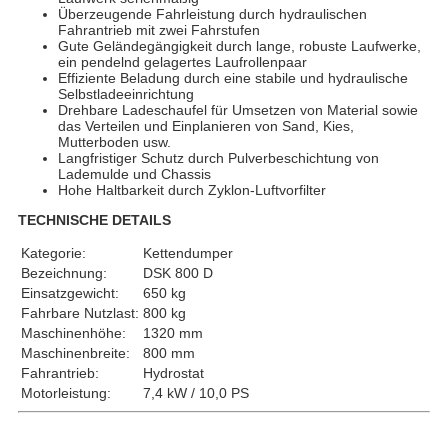
Überzeugende Fahrleistung durch hydraulischen
Fahrantrieb mit zwei Fahrstufen
Gute Geländegängigkeit durch lange, robuste Laufwerke,
ein pendelnd gelagertes Laufrollenpaar
Effiziente Beladung durch eine stabile und hydraulische
Selbstladeeinrichtung
Drehbare Ladeschaufel für Umsetzen von Material sowie
das Verteilen und Einplanieren von Sand, Kies,
Mutterboden usw.
Langfristiger Schutz durch Pulverbeschichtung von
Lademulde und Chassis
Hohe Haltbarkeit durch Zyklon-Luftvorfilter
TECHNISCHE DETAILS
Kategorie:
Kettendumper
Bezeichnung:
DSK 800 D
Einsatzgewicht:
650 kg
Fahrbare Nutzlast:
800 kg
Maschinenhöhe:
1320 mm
Maschinenbreite:
800 mm
Fahrantrieb:
Hydrostat
Motorleistung:
7,4 kW / 10,0 PS